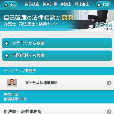
自己破産 神奈川県 弁護士・司法書士
TOP
戻る
カテゴリから検索
市区町村から検索
ピックアップ事務所
富士見坂法律事務所
神奈川県
検索結果:56件
司法書士 細井事務所